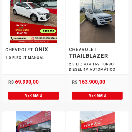
ONIX
CHEVROLET
CHEVROLET
TRAILBLAZER
1.0 FLEX LT MANUAL
2.8 LTZ 4X4 16V TURBO
DIESEL 4P AUTOMÁTICO
69.990,00
163.900,00
R$
R$
VER MAIS
VER MAIS